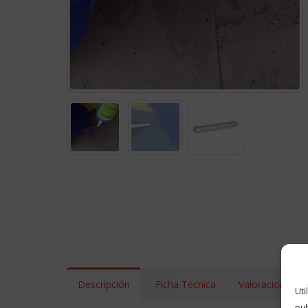
Descripción
Ficha Técnica
Valoraciones (0
Uti
pub