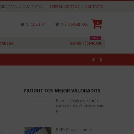
|
ENDA PARA LA CASA PASIVA
SOBRE NOSOTROS
CONTACTO
0
|
MI CUENTA
MIS FAVORITOS
AYUDA
MADERA
GUÍAS TÉCNICAS!
PRODUCTOS MEJOR VALORADOS
Panel acústico de Lana
Mineral Knauf Ultracoustic
P
0
out
DAFA Cinta selladora -
of