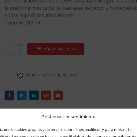
DAFA Foil adhesivo de dispersión a base de agua es utiliz
la unión hermética de las barreras de vapor y humedad a
en las superficies absorbentes.
Tubo de 310 ml
Añadir al carrito
Añadir a la lista de deseos
Gestionar consentimiento
)
lizamos cookies propias y de terceros para fines analíticos y para mostrarte
licidad personalizada en base a un perfil elaborado a partir de tus hábitos de