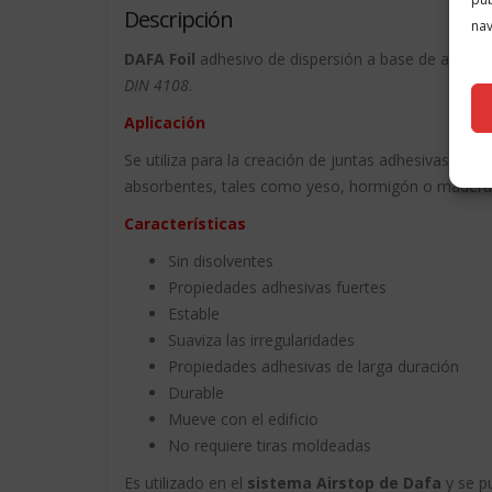
Descripción
nav
DAFA Foil
adhesivo de dispersión a base de agua p
DIN 4108
.
Aplicación
Se utiliza para la creación de juntas adhesivas her
absorbentes, tales como yeso, hormigón o madera 
Características
Sin disolventes
Propiedades adhesivas fuertes
Estable
Suaviza las irregularidades
Propiedades adhesivas de larga duración
Durable
Mueve con el edificio
No requiere tiras moldeadas
Es utilizado en el
sistema Airstop de Dafa
y se p