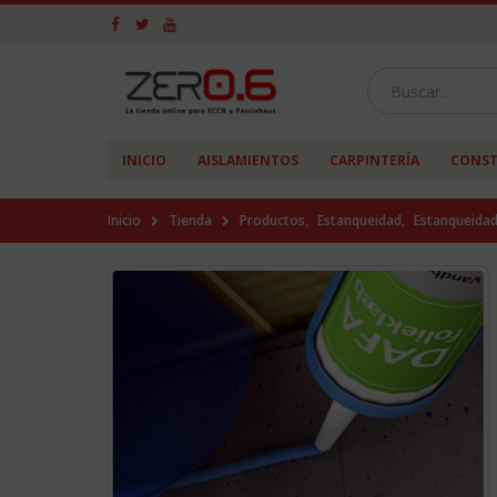
INICIO
AISLAMIENTOS
CARPINTERÍA
CONST
Inicio
Tienda
Productos
,
Estanqueidad
,
Estanqueidad 