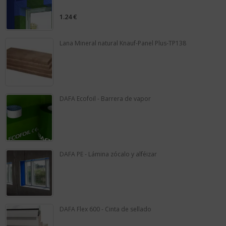
1.24
€
0
out
of
5
Lana Mineral natural Knauf-Panel Plus-TP138
0
out
of
5
DAFA Ecofoil - Barrera de vapor
0
out
of
5
DAFA PE - Lámina zócalo y alféizar
0
out
of
5
DAFA Flex 600 - Cinta de sellado