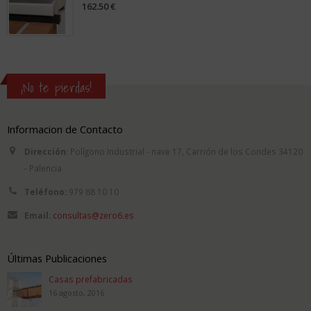
162.50
€
0
out
of
5
¡No te pierdas!
Informacion de Contacto
Dirección:
Polígono Industrial - nave 17, Carrión de los Condes 34120
- Palencia
Teléfono:
979 88 10 10
Email:
consultas@zero6.es
Últimas Publicaciones
Casas prefabricadas
16 agosto, 2016