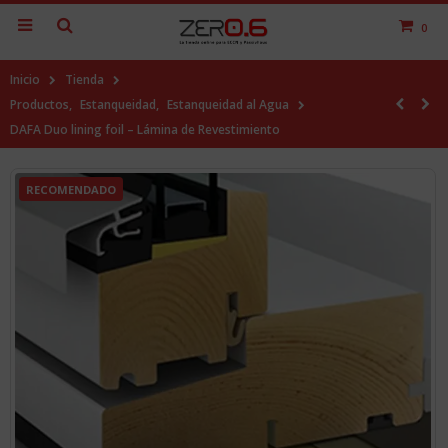
0
Inicio
Tienda
Productos
,
Estanqueidad
,
Estanqueidad al Agua
DAFA Duo lining foil – Lámina de Revestimiento
RECOMENDADO