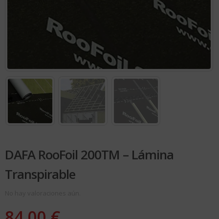
DAFA RooFoil 200TM – Lámina
Transpirable
No hay valoraciones aún.
84.00
€