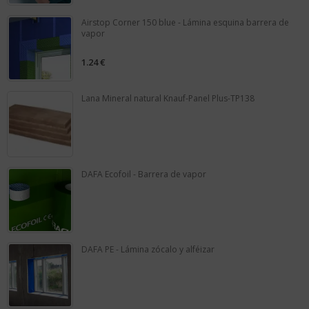
Airstop Corner 150 blue - Lámina esquina barrera de
vapor
1.24
€
0
out
of
5
Lana Mineral natural Knauf-Panel Plus-TP138
0
out
of
5
DAFA Ecofoil - Barrera de vapor
0
out
of
5
DAFA PE - Lámina zócalo y alféizar
0
out
of
5