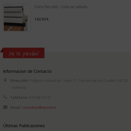
DAFA Flex 600 - Cinta de sellado
162.50
€
0
out
of
5
¡No te pierdas!
Informacion de Contacto
Dirección:
Polígono Industrial - nave 17, Carrión de los Condes 34120
- Palencia
Teléfono:
979 88 10 10
Email:
consultas@zero6.es
Últimas Publicaciones