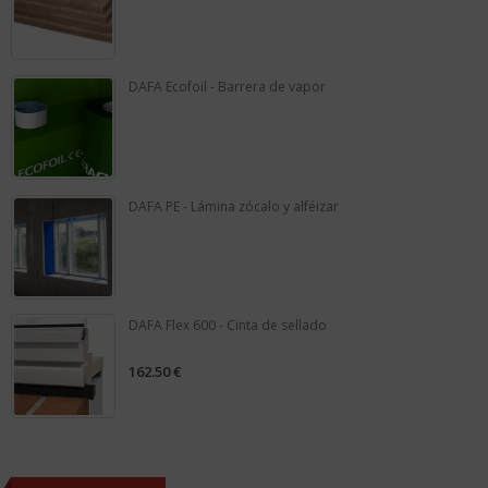
0
out
of
5
DAFA Ecofoil - Barrera de vapor
0
out
of
5
DAFA PE - Lámina zócalo y alféizar
0
out
of
5
DAFA Flex 600 - Cinta de sellado
162.50
€
0
out
of
5