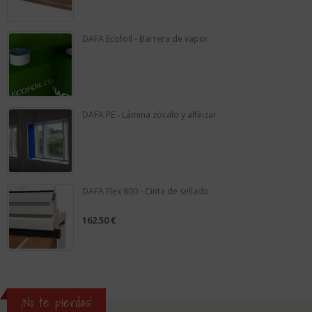
of
5
DAFA Ecofoil - Barrera de vapor
0
out
of
5
DAFA PE - Lámina zócalo y alféizar
0
out
of
5
DAFA Flex 600 - Cinta de sellado
162.50
€
0
out
of
5
¡No te pierdas!