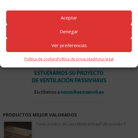
Aceptar
Denegar
Ver preferencias
Política de cookies
Política de privacidad
Aviso legal
PRODUCTOS MEJOR VALORADOS
Panel acústico de Lana Mineral Knauf Ultracoustic P
0