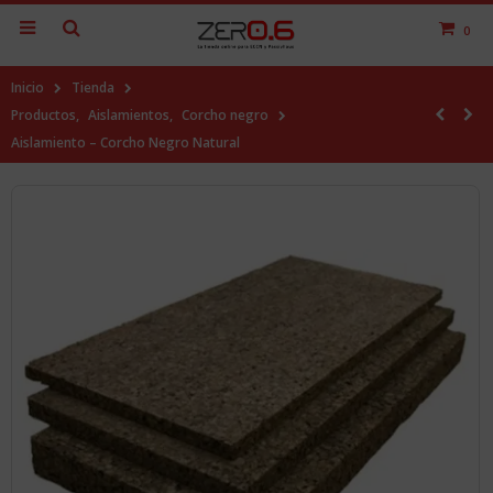
0
Inicio
Tienda
Productos
,
Aislamientos
,
Corcho negro
Aislamiento – Corcho Negro Natural