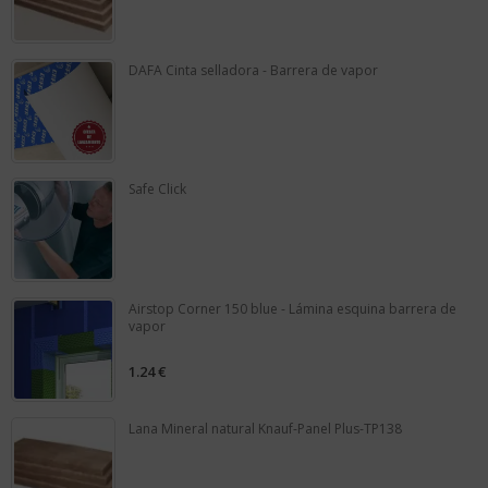
out
of
5
DAFA Cinta selladora - Barrera de vapor
0
out
of
5
Safe Click
0
out
of
5
Airstop Corner 150 blue - Lámina esquina barrera de
vapor
1.24
€
0
out
of
5
Lana Mineral natural Knauf-Panel Plus-TP138
0
out