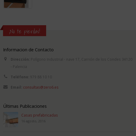
of
5
¡No te pierdas!
Informacion de Contacto
Dirección:
Polígono Industrial - nave 17, Carrión de los Condes 34120
- Palencia
Teléfono:
979 88 10 10
Email:
consultas@zero6.es
Últimas Publicaciones
Casas prefabricadas
16 agosto, 2016