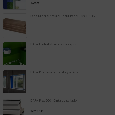
1.24
€
0
out
of
5
Lana Mineral natural Knauf-Panel Plus-TP138
0
out
of
5
DAFA Ecofoil - Barrera de vapor
0
out
of
5
DAFA PE - Lámina zócalo y alféizar
0
out
of
5
DAFA Flex 600 - Cinta de sellado
162.50
€
0
out