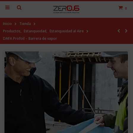
0
Inicio
Tienda
Productos
,
Estanqueidad
,
Estanqueidad al Aire
DAFA Profoil – Barrera de vapor