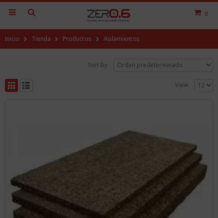
0
Inicio
Tienda
Productos
Aislamientos
Sort By:
View: