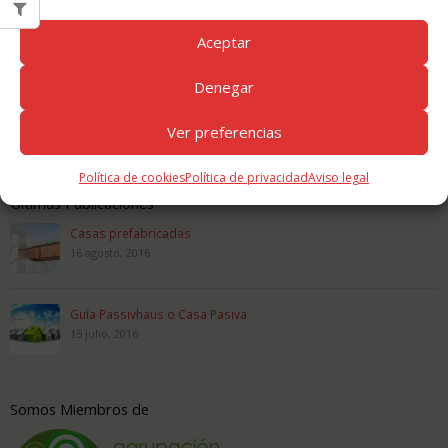
Informacion de Contacto
Aceptar
Dirección:
Polígono Industrial - nave 17, Carrión de los Condes 34120
- Palencia
Denegar
Teléfono:
979 88 10 10
Ver preferencias
Email:
consultas@zero6.es
Política de cookies
Política de privacidad
Aviso legal
Últimas Publicaciones
Casas prefabricadas
16 agosto, 2016
Guía Passivhaus o Casa Pasiva
15 julio, 2016
Somos Miembros de