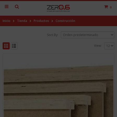
0
Inicio
Tienda
Productos
Construcción
Sort By:
View: