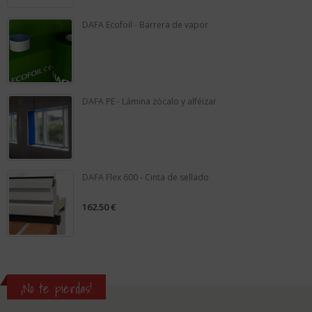
5
DAFA Ecofoil - Barrera de vapor
0
out
of
5
DAFA PE - Lámina zócalo y alféizar
0
out
of
5
DAFA Flex 600 - Cinta de sellado
162.50
€
0
out
of
5
¡No te pierdas!