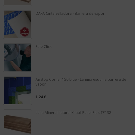
5
DAFA Cinta selladora - Barrera de vapor
0
out
of
5
Safe Click
0
out
of
5
Airstop Corner 150 blue - Lámina esquina barrera de
vapor
1.24
€
0
out
of
5
Lana Mineral natural Knauf-Panel Plus-TP138
0
out
of