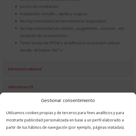
pozos de ventilación
Instalación sencilla , rápida y segura
No hay necesidad de herramientas especiales
No hay necesidad de sellado , pegamento , uniones , etc.
después de la instalación .
Tanto la tela de EPDM y el adhesivo se pueden utilizar
desde -40 hasta 100 ° C
Información adicional
Valoraciones (0)
Gestionar consentimiento
RELATED PRODUCTS
Utilizamos cookies propias y de terceros para fines analíticos y para
mostrarte publicidad personalizada en base a un perfil elaborado a
partir de tus hábitos de navegación (por ejemplo, páginas visitadas).