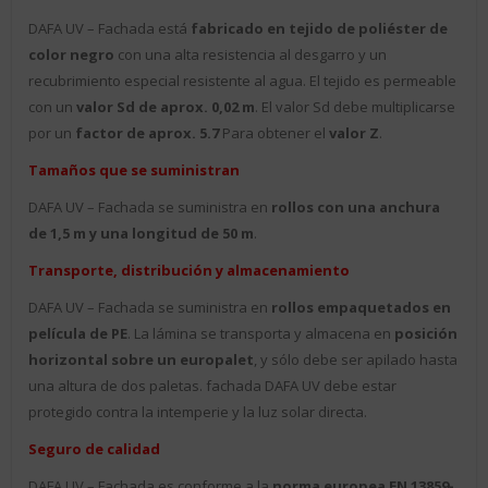
DAFA UV – Fachada está
fabricado en tejido de poliéster de
color negro
con una alta resistencia al desgarro y un
recubrimiento especial resistente al agua. El tejido es permeable
con un
valor Sd de aprox. 0,02 m
. El valor Sd debe multiplicarse
por un
factor de aprox. 5.7
Para obtener el
valor Z
.
Tamaños que se suministran
DAFA UV – Fachada se suministra en
rollos con una anchura
de 1,5 m y una longitud de 50 m
.
Transporte, distribución y almacenamiento
DAFA UV – Fachada se suministra en
rollos empaquetados en
película de PE
. La lámina se transporta y almacena en
posición
horizontal sobre un europalet
, y sólo debe ser apilado hasta
una altura de dos paletas. fachada DAFA UV debe estar
protegido contra la intemperie y la luz solar directa.
Seguro de calidad
DAFA UV – Fachada es conforme a la
norma europea EN 13859-