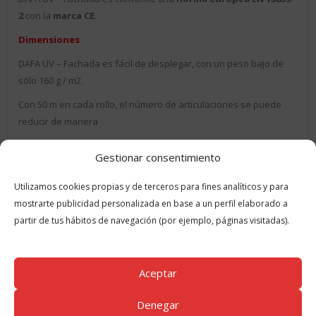
2
con la
marca CE
.
Dimensiones
DAFA UV – Fachada es fácil de desplegar, con un peso bajo de
sólo 160 g / m2.
Con 50 m en cada rollo, el número de articulaciones se puede
reducir de manera
Ver más en
www.dafa-as.com
Gestionar consentimiento
Utilizamos cookies propias y de terceros para fines analíticos y para
mostrarte publicidad personalizada en base a un perfil elaborado a
partir de tus hábitos de navegación (por ejemplo, páginas visitadas).
Especificaciones técnicas
Aceptar
Instalación
Denegar