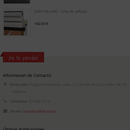
5
DAFA Flex 600 - Cinta de sellado
162.50
€
0
out
of
5
¡No te pierdas!
Informacion de Contacto
Dirección:
Polígono Industrial - nave 17, Carrión de los Condes 34120
- Palencia
Teléfono:
979 88 10 10
Email:
consultas@zero6.es
Últimas Publicaciones