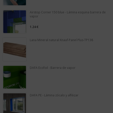
of
5
Airstop Corner 150 blue - Lámina esquina barrera de
vapor
1.24
€
0
out
of
5
Lana Mineral natural Knauf-Panel Plus-TP138
0
out
of
5
DAFA Ecofoil - Barrera de vapor
0
out
of
5
DAFA PE - Lámina zócalo y alféizar
0
out
of