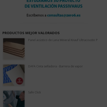
PRODUCTOS MEJOR VALORADOS
Panel acústico de Lana Mineral Knauf Ultracoustic P
0
out
of
5
DAFA Cinta selladora - Barrera de vapor
0
out
of
5
Safe Click
0
out