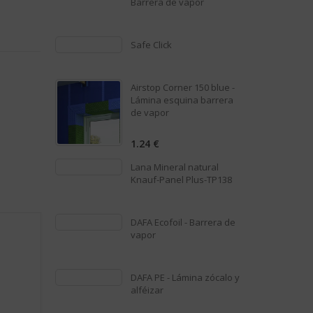
Barrera de vapor
5
0
out
Safe Click
of
5
0
out
Airstop Corner 150 blue -
of
Lámina esquina barrera
5
de vapor
1.24
€
0
out
of
Lana Mineral natural
5
Knauf-Panel Plus-TP138
0
out
DAFA Ecofoil - Barrera de
of
vapor
5
0
out
DAFA PE - Lámina zócalo y
of
alféizar
5