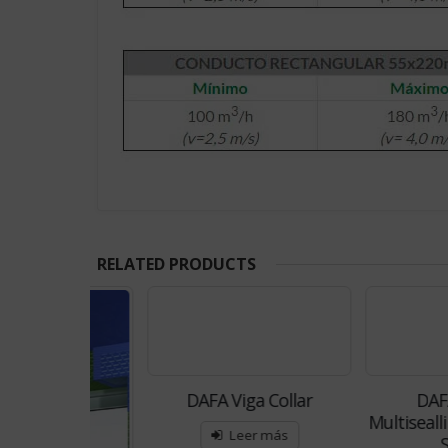
RELATED PRODUCTS
DAFA Viga Collar
DAFA Airs
Multisealling – C
Leer más
Sellado