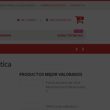
|
ENDA PARA LA CASA PASIVA
SOBRE NOSOTROS
CONTACTO
0
|
MI CUENTA
MIS FAVORITOS
AYUDA
MADERA
GUÍAS TÉCNICAS!
tica
PRODUCTOS MEJOR VALORADOS
Panel acústico de Lana
Mineral Knauf Ultracoustic
P
0
out
DAFA Cinta selladora -
of