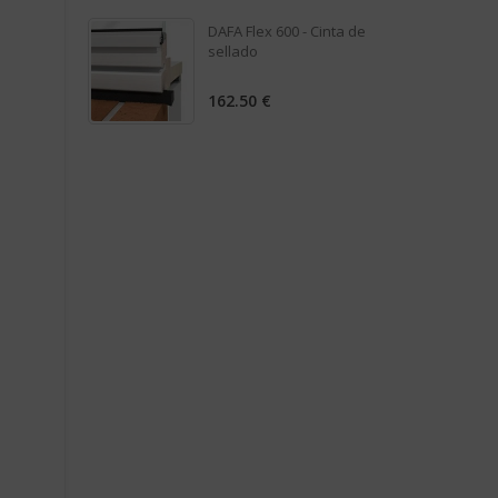
0
out
DAFA Flex 600 - Cinta de
of
sellado
5
162.50
€
0
out
of
5