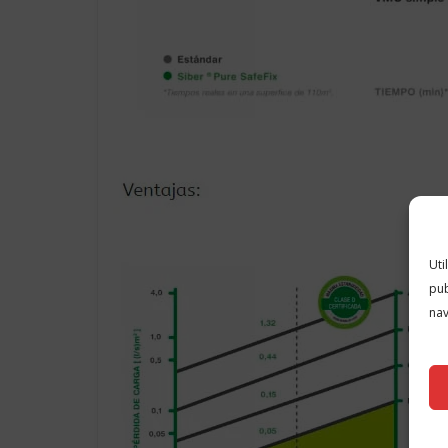
Uti
pub
nav