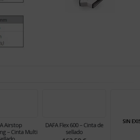
SIN EXISTENC
top
DAFA Flex 600 – Cinta de
DAFA Adhesivo 
inta Multi
sellado
Cubierta