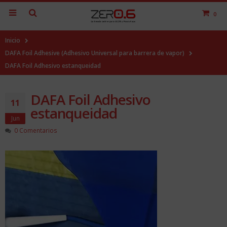
0
Inicio
DAFA Foil Adhesive (Adhesivo Universal para barrera de vapor)
DAFA Foil Adhesivo estanqueidad
DAFA Foil Adhesivo
11
estanqueidad
Jun
0 Comentarios