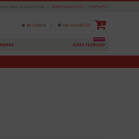
|
ENDA PARA LA CASA PASIVA
SOBRE NOSOTROS
CONTACTO
0
|
MI CUENTA
MIS FAVORITOS
AYUDA
MADERA
GUÍAS TÉCNICAS!