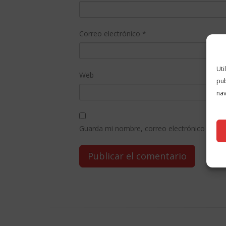
Correo electrónico
*
Uti
Web
pub
nav
Guarda mi nombre, correo electrónico y web