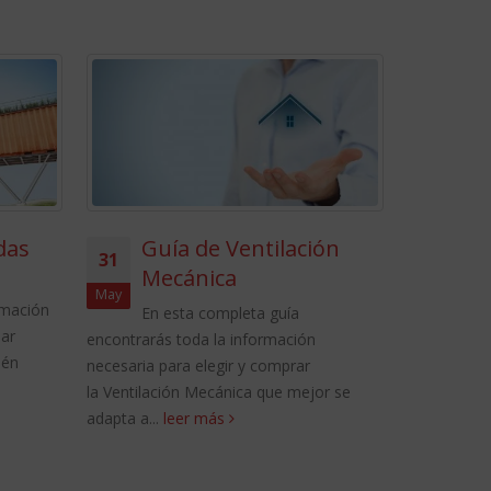
das
Guía de Ventilación
Gu
31
01
Mecánica
En 
May
Jul
rmación
enco
En esta completa guía
dar
necesaria p
encontrarás toda la información
ién
Aislamiento
necesaria para elegir y comprar
leer más
la Ventilación Mecánica que mejor se
adapta a...
leer más