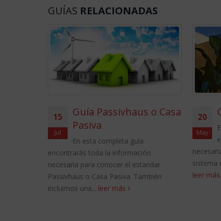
GUÍAS
RELACIONADAS
iento
Guía Passivhaus o Casa
15
20
Pasiva
E
Jul
May
nformación
e
En esta completa guía
r el
necesari
encontrarás toda la información
ta a...
sistema 
necesaria para conocer el estandar
leer má
Passivhaus o Casa Pasiva. También
incluimos una...
leer más