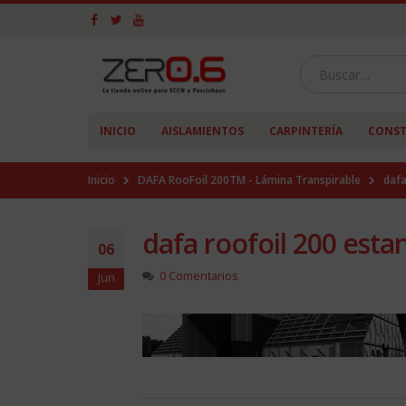
INICIO
AISLAMIENTOS
CARPINTERÍA
CONST
Inicio
DAFA RooFoil 200TM - Lámina Transpirable
dafa
dafa roofoil 200 est
06
0 Comentarios
Jun