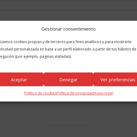
Gestionar consentimiento
lizamos cookies propias y de terceros para fines analíticos y para mostrarte
licidad personalizada en base a un perfil elaborado a partir de tus hábitos de
egación (por ejemplo, páginas visitadas).
 en este navegador para la próxima vez que comente.
Aceptar
Denegar
Ver preferencias
Política de cookies
Política de privacidad
Aviso legal