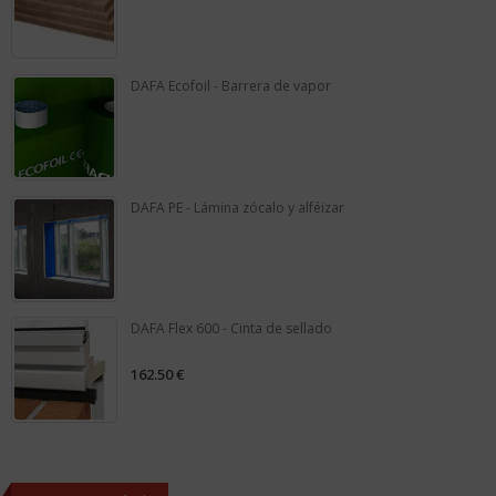
0
out
of
5
DAFA Ecofoil - Barrera de vapor
0
out
of
5
DAFA PE - Lámina zócalo y alféizar
0
out
of
5
DAFA Flex 600 - Cinta de sellado
162.50
€
0
out
of
5