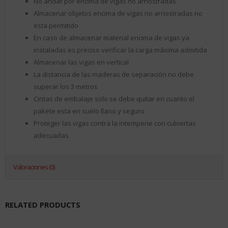
No andar por encima de vigas no arriostradas
Almacenar objetos encima de vigas no arriostradas no
esta permitido
En caso de almacenar material encima de vigas ya
instaladas es preciso verificar la carga máxima admitida
Almacenar las vigas en vertical
La distancia de las maderas de separación no debe
superar los 3 metros
Cintas de embalaje solo se debe quitar en cuanto el
pakete esta en suelo llano y seguro
Proteger las vigas contra la intemperie con cubiertas
adecuadas
Valoraciones (0)
RELATED PRODUCTS