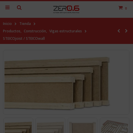
0
Inicio
Tienda
Productos
,
Construcción
,
Vigas estructurales
STEICOjoist / STEICOwall