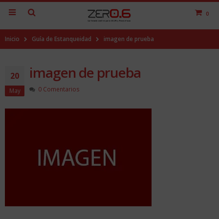
0
Inicio
Guía de Estanqueidad
imagen de prueba
imagen de prueba
20
0 Comentarios
May