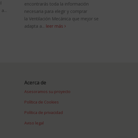
necesaria para conocer el esta
arás toda la información
Passivhaus o Casa Pasiva. Tam
ia para elegir y comprar
incluimos una...
leer más
ilación Mecánica que mejor se
...
leer más
Acerca de
Asesoramos su proyecto
Política de Cookies
Política de privacidad
Aviso legal