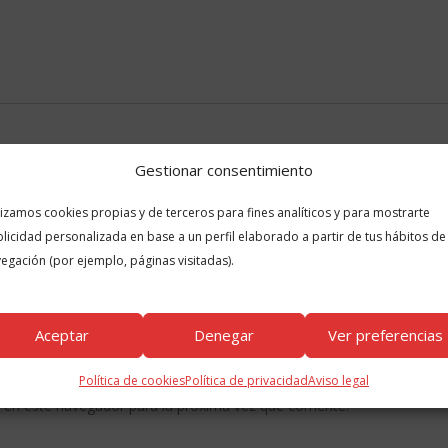
Gestionar consentimiento
lizamos cookies propias y de terceros para fines analíticos y para mostrarte
licidad personalizada en base a un perfil elaborado a partir de tus hábitos de
egación (por ejemplo, páginas visitadas).
Aceptar
Denegar
Ver preferencias
Política de cookies
Política de privacidad
Aviso legal
 en este navegador para la próxima vez que comente.