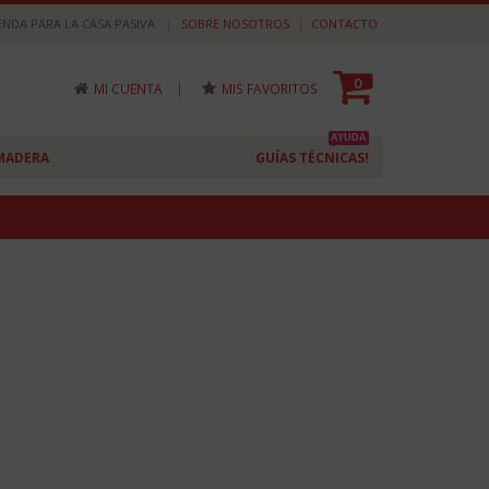
|
ENDA PARA LA CASA PASIVA
SOBRE NOSOTROS
CONTACTO
0
|
MI CUENTA
MIS FAVORITOS
AYUDA
MADERA
GUÍAS TÉCNICAS!