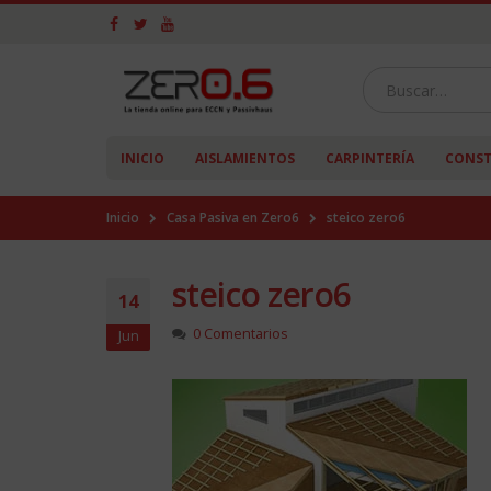
INICIO
AISLAMIENTOS
CARPINTERÍA
CONST
Inicio
Casa Pasiva en Zero6
steico zero6
steico zero6
14
0 Comentarios
Jun