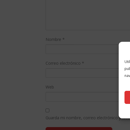
Nombre
*
Uti
Correo electrónico
*
pub
nav
Web
Guarda mi nombre, correo electrónico y web