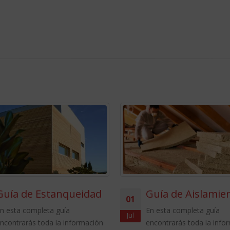
queidad
Guía de Aislamiento
01
31
a
En esta completa guía
Jul
May
información
encontrarás toda la información