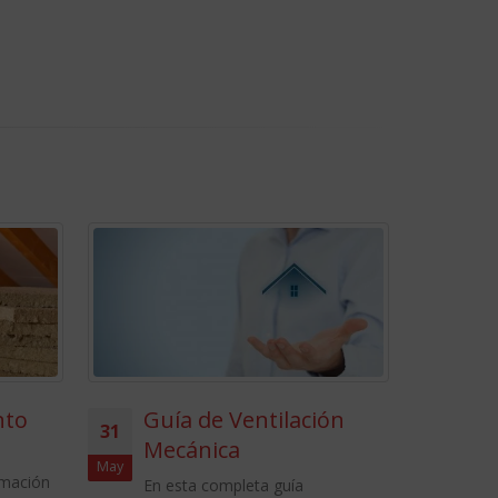
Guía de Ventilación
Casas prefabric
16
Mecánica
En esta completa guía
Ago
encontrarás toda la inf
En esta completa guía