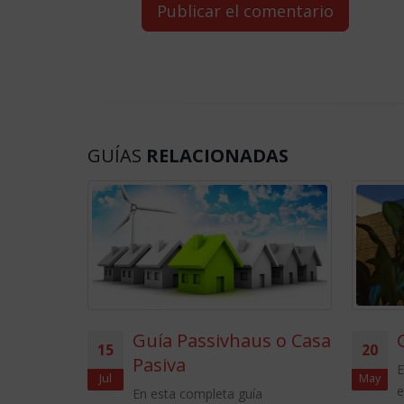
GUÍAS
RELACIONADAS
Guía Passivhaus o Casa
Guía de Estan
20
Pasiva
En esta completa guí
May
encontrarás toda la 
En esta completa guía