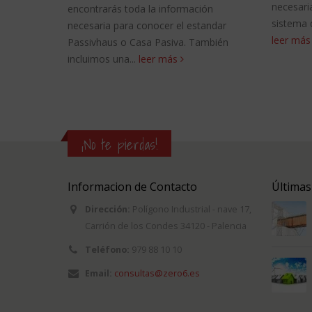
necesaria para elegir y comp
ntrarás toda la información
sistema de estanqueidad que 
saria para conocer el estandar
leer más
ivhaus o Casa Pasiva. También
imos una...
leer más
¡No te pierdas!
Informacion de Contacto
Últimas
Dirección:
Polígono Industrial - nave 17,
Carrión de los Condes 34120 - Palencia
Teléfono:
979 88 10 10
Email:
consultas@zero6.es