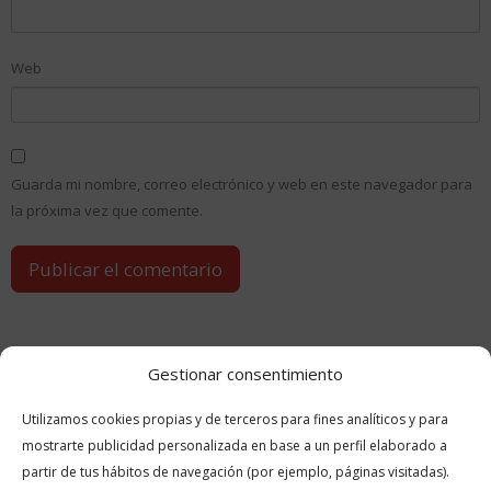
Web
Guarda mi nombre, correo electrónico y web en este navegador para
la próxima vez que comente.
Gestionar consentimiento
Utilizamos cookies propias y de terceros para fines analíticos y para
GUÍAS
RELACIONADAS
mostrarte publicidad personalizada en base a un perfil elaborado a
partir de tus hábitos de navegación (por ejemplo, páginas visitadas).