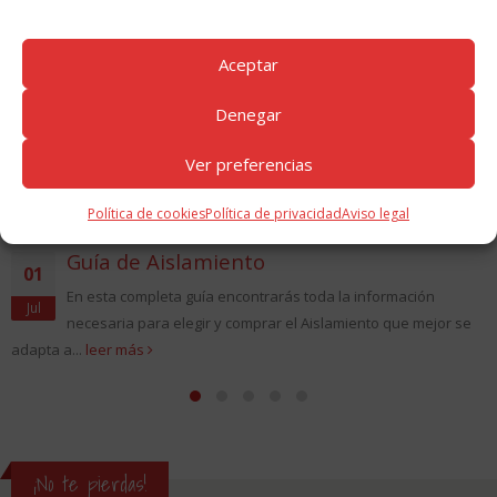
Aceptar
Denegar
Ver preferencias
Política de cookies
Política de privacidad
Aviso legal
Guía de Aislamiento
01
En esta completa guía encontrarás toda la información
Jul
necesaria para elegir y comprar el Aislamiento que mejor se
adapta a...
leer más
¡No te pierdas!