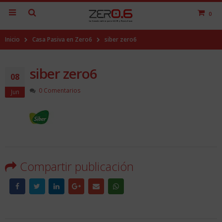
0
Inicio
Casa Pasiva en Zero6
siber zero6
siber zero6
08
0 Comentarios
Jun
Compartir publicación