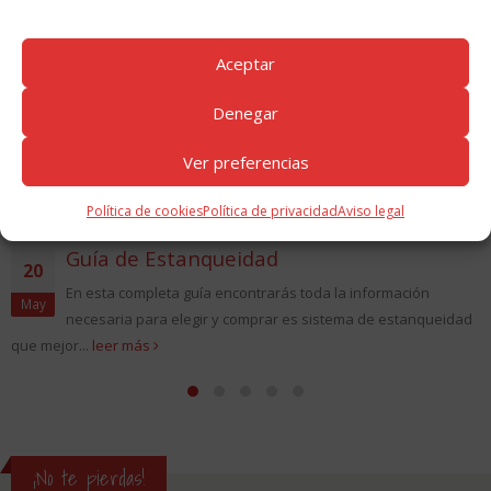
Aceptar
Denegar
Ver preferencias
Política de cookies
Política de privacidad
Aviso legal
Guía de Estanqueidad
20
En esta completa guía encontrarás toda la información
May
necesaria para elegir y comprar es sistema de estanqueidad
que mejor...
leer más
¡No te pierdas!