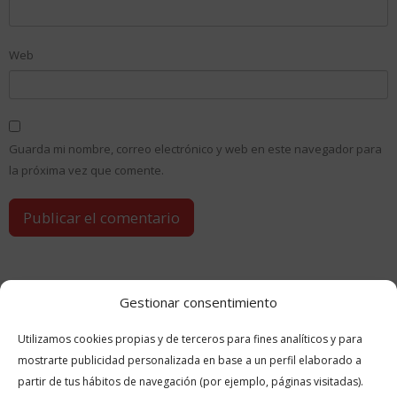
Web
Guarda mi nombre, correo electrónico y web en este navegador para
la próxima vez que comente.
Gestionar consentimiento
Utilizamos cookies propias y de terceros para fines analíticos y para
GUÍAS
RELACIONADAS
mostrarte publicidad personalizada en base a un perfil elaborado a
partir de tus hábitos de navegación (por ejemplo, páginas visitadas).