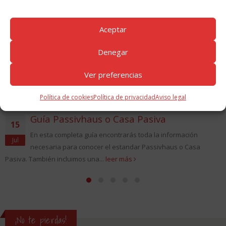
Aceptar
Denegar
Ver preferencias
Política de cookies
Política de privacidad
Aviso legal
Guía Passivhaus o Casa Pasiva
15
En esta completa guía encontrarás toda la información
Jul
necesaria para conocer el estandar Passivhaus o Casa
Pasiva. También incluimos una...
leer más
¡No te pierdas!