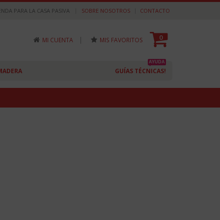
|
ENDA PARA LA CASA PASIVA
SOBRE NOSOTROS
CONTACTO
0
|
MI CUENTA
MIS FAVORITOS
AYUDA
MADERA
GUÍAS TÉCNICAS!