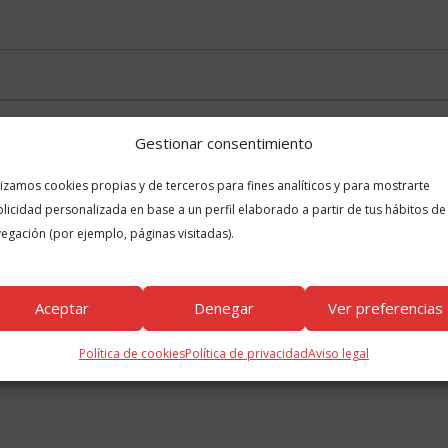
Gestionar consentimiento
lizamos cookies propias y de terceros para fines analíticos y para mostrarte
licidad personalizada en base a un perfil elaborado a partir de tus hábitos de
egación (por ejemplo, páginas visitadas).
Aceptar
Denegar
Ver preferencias
 en este navegador para la próxima vez que comente.
Política de cookies
Política de privacidad
Aviso legal