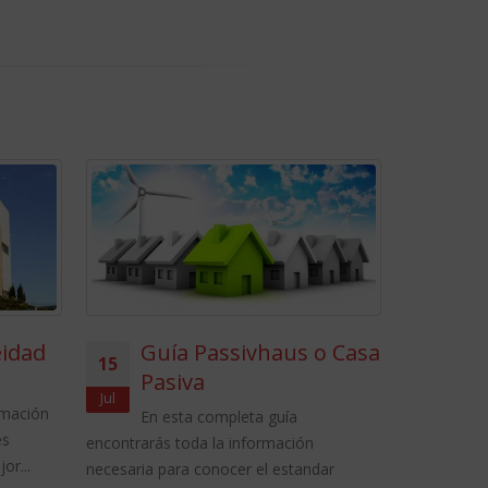
eidad
Guía Passivhaus o Casa
Gu
15
01
Pasiva
En 
Jul
Jul
rmación
enco
En esta completa guía
es
necesaria p
encontrarás toda la información
or...
Aislamiento
necesaria para conocer el estandar