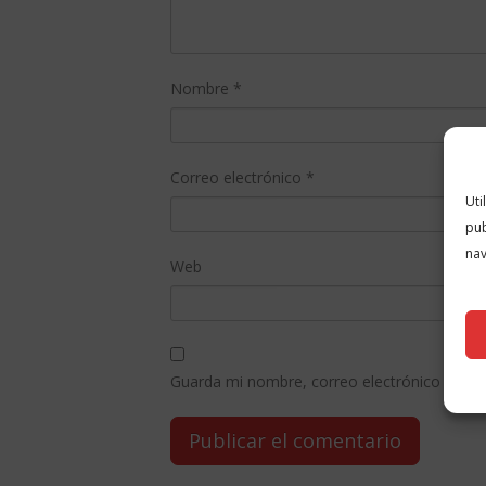
Nombre
*
Correo electrónico
*
Uti
pub
nav
Web
Guarda mi nombre, correo electrónico y web