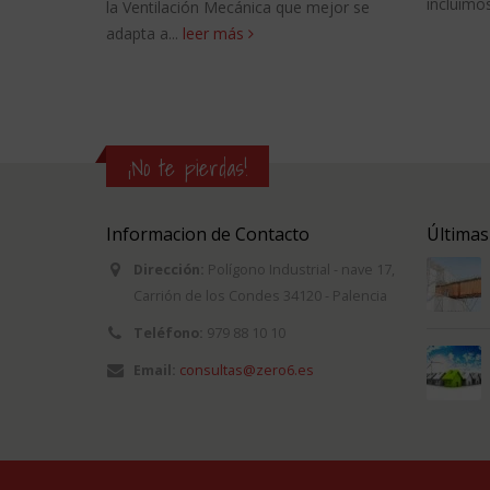
incluimos
la Ventilación Mecánica que mejor se
adapta a...
leer más
¡No te pierdas!
Informacion de Contacto
Últimas
Dirección:
Polígono Industrial - nave 17,
Carrión de los Condes 34120 - Palencia
Teléfono:
979 88 10 10
Email:
consultas@zero6.es