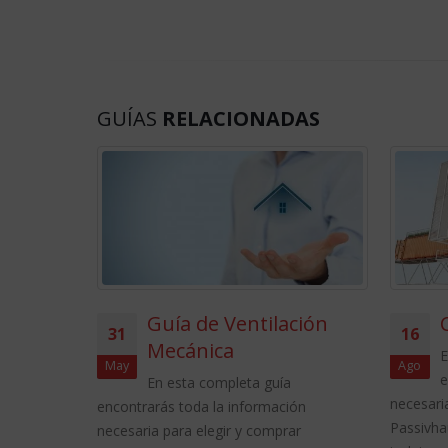
GUÍAS
RELACIONADAS
iento
Guía de Ventilación
31
16
Mecánica
E
May
Ago
nformación
e
En esta completa guía
r el
necesari
encontrarás toda la información
ta a...
Passivha
necesaria para elegir y comprar