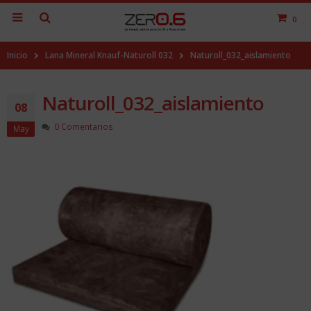
0
Inicio
Lana Mineral Knauf-Naturoll 032
Naturoll_032_aislamiento
Naturoll_032_aislamiento
08
0 Comentarios
May