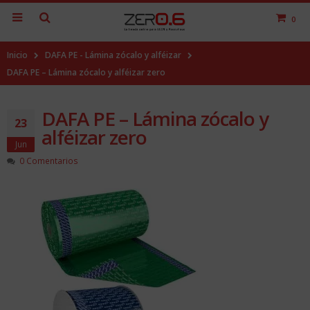
0
Inicio
DAFA PE - Lámina zócalo y alféizar
DAFA PE – Lámina zócalo y alféizar zero
DAFA PE – Lámina zócalo y
23
alféizar zero
Jun
0 Comentarios