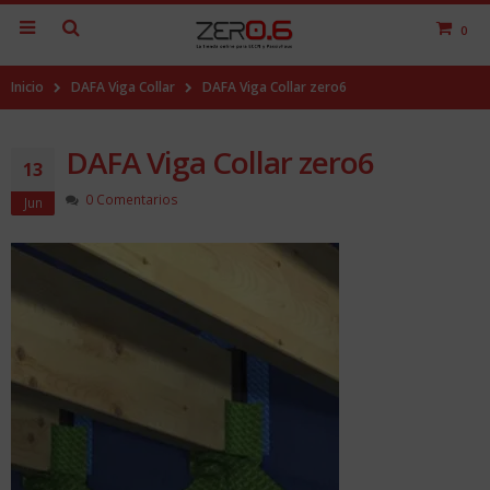
0
Inicio
DAFA Viga Collar
DAFA Viga Collar zero6
DAFA Viga Collar zero6
13
0 Comentarios
Jun