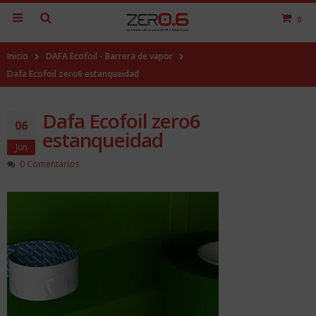
0
Inicio
DAFA Ecofoil - Barrera de vapor
Dafa Ecofoil zero6 estanqueidad
Dafa Ecofoil zero6
06
estanqueidad
Jun
0 Comentarios