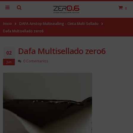
0
Inicio
DAFA Airstop Multisealling - Cinta Multi Sellado
Dafa Multisellado zero6
Dafa Multisellado zero6
02
0 Comentarios
Jun