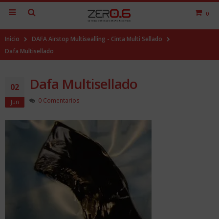
0
Inicio
DAFA Airstop Multisealling - Cinta Multi Sellado
Dafa Multisellado
Dafa Multisellado
02
0 Comentarios
Jun