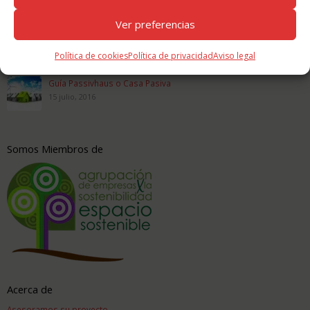
Últimas Publicaciones
Ver preferencias
Casas prefabricadas
16 agosto, 2016
Política de cookies
Política de privacidad
Aviso legal
Guía Passivhaus o Casa Pasiva
15 julio, 2016
Somos Miembros de
Acerca de
Asesoramos su proyecto