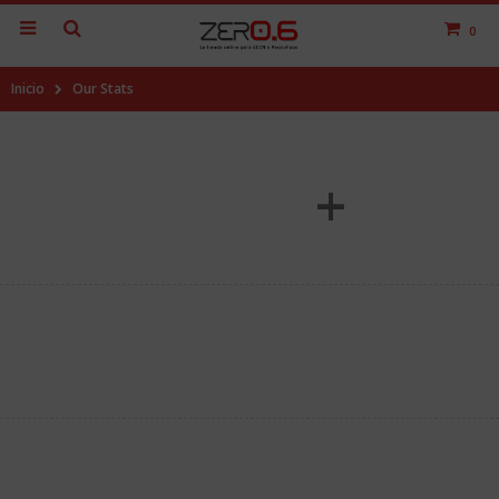
0
Inicio
Our Stats
18000
+
Happy Clients
15
Years in Business
352