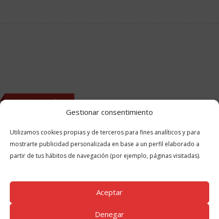
Cup of Coffee
178
High Score
¡No te pierdas!
Gestionar consentimiento
Informacion de Contacto
Utilizamos cookies propias y de terceros para fines analíticos y para
mostrarte publicidad personalizada en base a un perfil elaborado a
Dirección:
Polígono Industrial - nave 17, Carrión de los Condes 34120
partir de tus hábitos de navegación (por ejemplo, páginas visitadas).
- Palencia
Teléfono:
979 88 10 10
Aceptar
Email:
consultas@zero6.es
Denegar