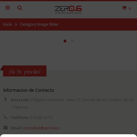
0
Inicio
Category Image Slider
¡No te pierdas!
Informacion de Contacto
Dirección:
Polígono Industrial - nave 17, Carrión de los Condes 34120
- Palencia
Teléfono:
979 88 10 10
Email:
consultas@zero6.es