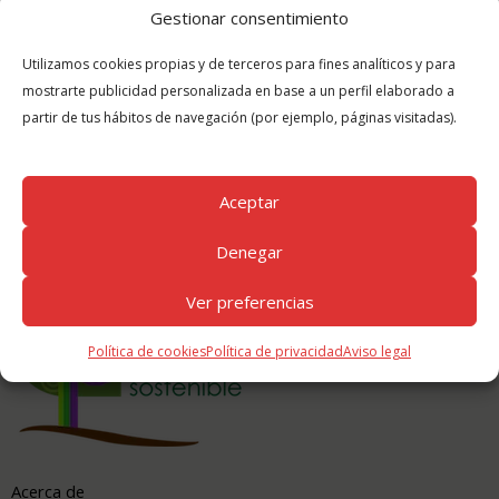
Gestionar consentimiento
Últimas Publicaciones
Utilizamos cookies propias y de terceros para fines analíticos y para
Casas prefabricadas
mostrarte publicidad personalizada en base a un perfil elaborado a
16 agosto, 2016
partir de tus hábitos de navegación (por ejemplo, páginas visitadas).
Guía Passivhaus o Casa Pasiva
15 julio, 2016
Aceptar
Denegar
Somos Miembros de
Ver preferencias
Política de cookies
Política de privacidad
Aviso legal
Acerca de